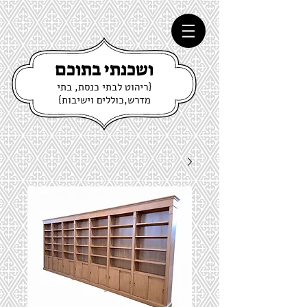
ושכנתי בתוכם
{ריהוט לבתי כנסת, בתי
מדרש,כוללים וישיבות}