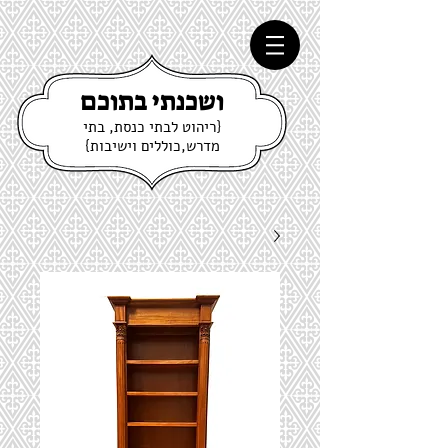
ושכנתי בתוכם
{ריהוט לבתי כנסת, בתי
מדרש,כוללים וישיבות}