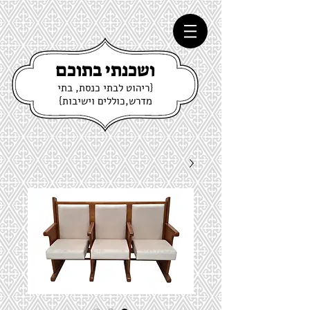
ושכנתי בתוכם
{ריהוט לבתי כנסת, בתי
מדרש,כוללים וישיבות}