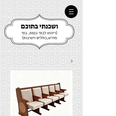
ושכנתי בתוכם
{ריהוט לבתי כנסת, בתי
מדרש,כוללים וישיבות}