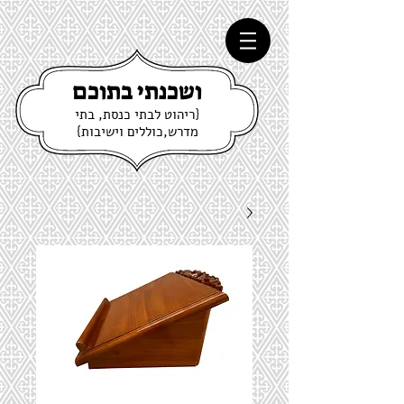
ושכנתי בתוכם
{ריהוט לבתי כנסת, בתי
מדרש,כוללים וישיבות}