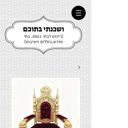
ושכנתי בתוכם
{ריהוט לבתי כנסת, בתי
מדרש,כוללים וישיבות}