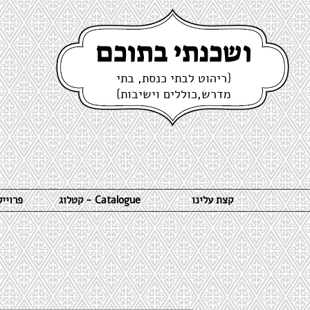
ושכנתי בתוכם
{ריהוט לבתי כנסת, בתי
מדרש,כוללים וישיבות}
קצת עלינו
קטלוג - Catalogue
פרויי