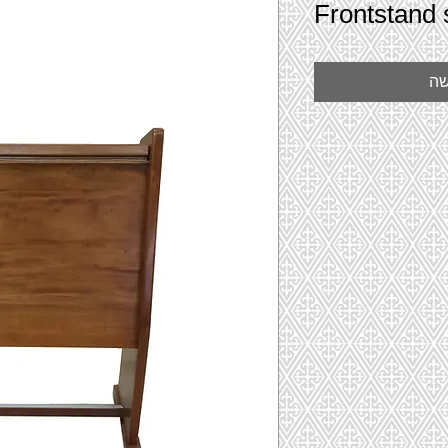
Frontstand 
שה