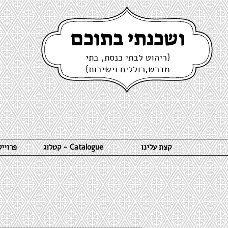
ושכנתי בתוכם
{ריהוט לבתי כנסת, בתי
מדרש,כוללים וישיבות}
קצת עלינו
קטלוג - Catalogue
פרויי