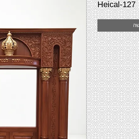
Heical-127
שה