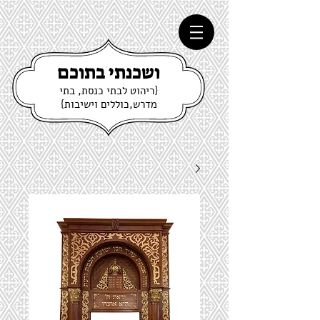
ושכנתי בתוכם
{ריהוט לבתי כנסת, בתי
מדרש,כוללים וישיבות}