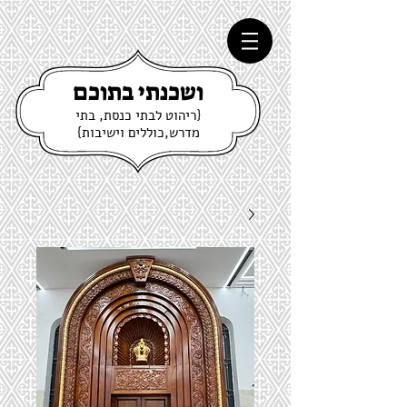
ושכנתי בתוכם
{ריהוט לבתי כנסת, בתי
מדרש,כוללים וישיבות}