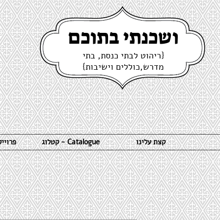
ושכנתי בתוכם
{ריהוט לבתי כנסת, בתי
מדרש,כוללים וישיבות}
קצת עלינו
קטלוג - Catalogue
פרויי