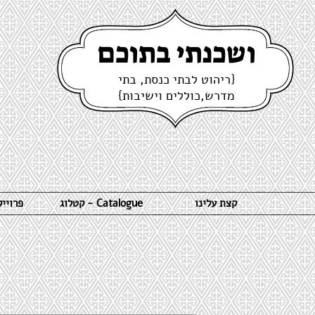
ושכנתי בתוכם
{ריהוט לבתי כנסת, בתי
מדרש,כוללים וישיבות}
קצת עלינו
קטלוג - Catalogue
פרויי