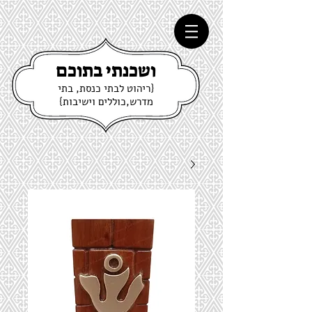
ושכנתי בתוכם
{ריהוט לבתי כנסת, בתי
מדרש,כוללים וישיבות}