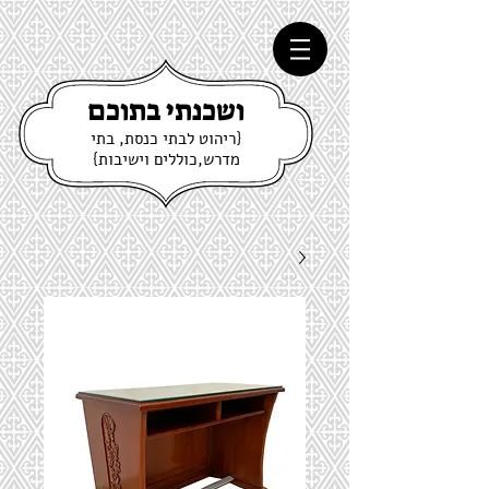
ושכנתי בתוכם
{ריהוט לבתי כנסת, בתי
מדרש,כוללים וישיבות}