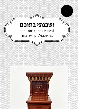
ושכנתי בתוכם
{ריהוט לבתי כנסת, בתי
מדרש,כוללים וישיבות}