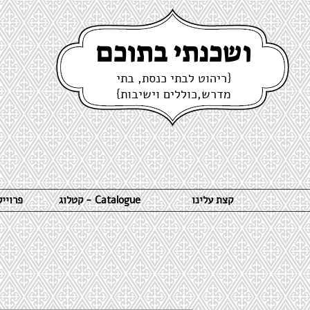
ושכנתי בתוכם
{ריהוט לבתי כנסת, בתי
מדרש,כוללים וישיבות}
קצת עלינו
קטלוג - Catalogue
פרויי