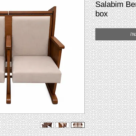
Salabim Be
box
שה