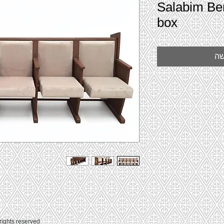
Salabim Be
box
שה
© 2020 by ושכנתי בתוכם - ריהוט לבתי כנסת. erved