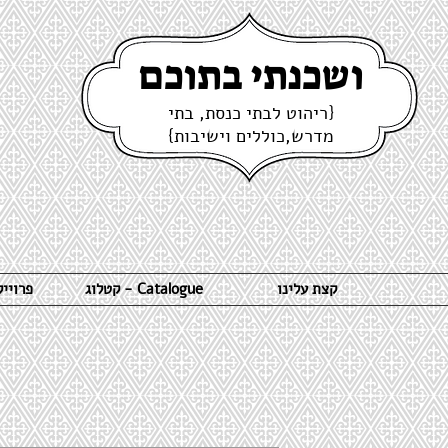
ושכנתי בתוכם
{ריהוט לבתי כנסת, בתי
מדרש,כוללים וישיבות}
קצת עלינו
קטלוג - Catalogue
פרויי