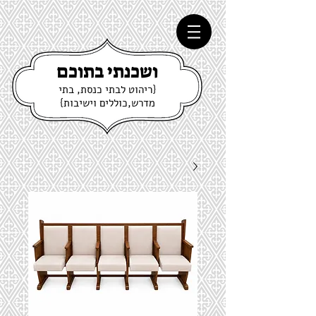
ושכנתי בתוכם
{ריהוט לבתי כנסת, בתי
מדרש,כוללים וישיבות}