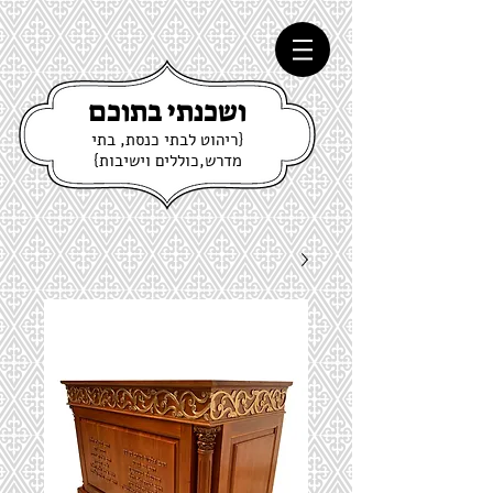
ושכנתי בתוכם
{ריהוט לבתי כנסת, בתי
מדרש,כוללים וישיבות}