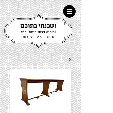
ושכנתי בתוכם
{ריהוט לבתי כנסת, בתי
מדרש,כוללים וישיבות}