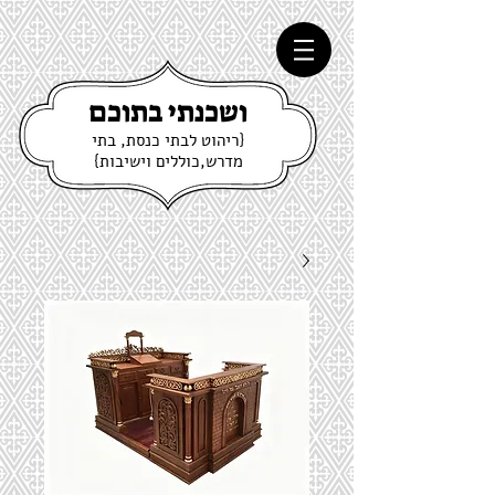
ושכנתי בתוכם
{ריהוט לבתי כנסת, בתי
מדרש,כוללים וישיבות}