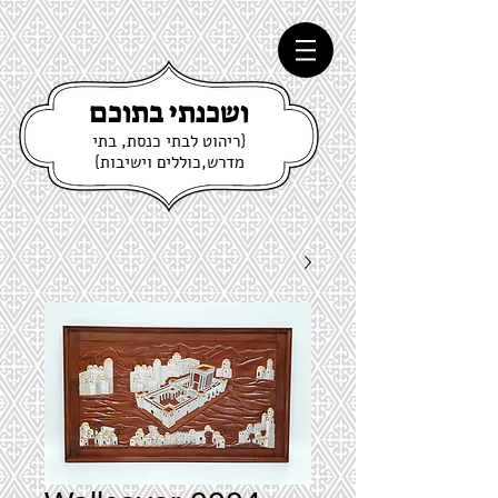
ושכנתי בתוכם
{ריהוט לבתי כנסת, בתי
מדרש,כוללים וישיבות}