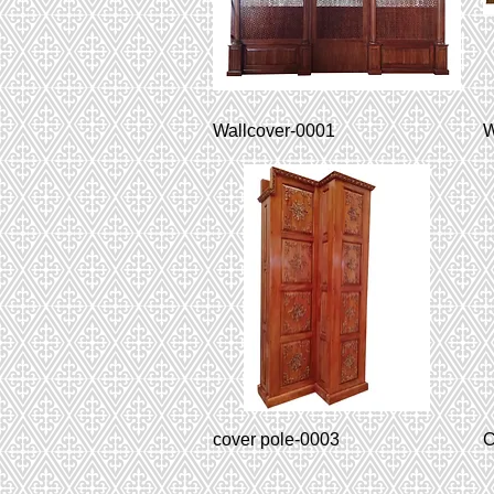
Wallcover-0001
W
cover pole-0003
C