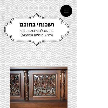
ושכנתי בתוכם
{ריהוט לבתי כנסת, בתי
מדרש,כוללים וישיבות}