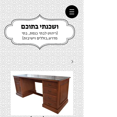
ושכנתי בתוכם
{ריהוט לבתי כנסת, בתי
מדרש,כוללים וישיבות}