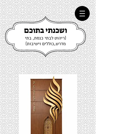
ושכנתי בתוכם
{ריהוט לבתי כנסת, בתי
מדרש,כוללים וישיבות}